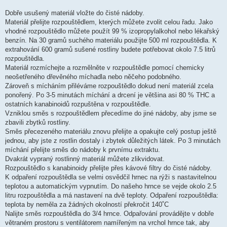
Dobře usušený materiál vložte do čisté nádoby.
Materiál přelijte rozpouštědlem, kterých můžete zvolit celou řadu. Jako
vhodné rozpouštědlo můžete použít 99 % izopropylalkohol nebo lékařský
benzín. Na 30 gramů suchého materiálu použijte 500 ml rozpouštědla. K
extrahování 600 gramů sušené rostliny budete potřebovat okolo 7.5 litrů
rozpouštědla.
Materiál rozmíchejte a rozmělněte v rozpouštědle pomocí chemicky
neošetřeného dřevěného míchadla nebo něčeho podobného.
Zároveň s mícháním přiléváme rozpouštědlo dokud není materiál zcela
ponořený. Po 3-5 minutách míchání a drcení je většina asi 80 % THC a
ostatních kanabinoidů rozpuštěna v rozpouštědle.
Vzniklou směs s rozpouštědlem přecedíme do jiné nádoby, aby jsme se
zbavili zbytků rostliny.
Směs přecezeného materiálu znovu přelijte a opakujte celý postup ještě
jednou, aby jste z rostlin dostaly i zbytek důležitých látek. Po 3 minutách
míchání přelijte směs do nádoby k prvnímu extraktu.
Dvakrát vypraný rostlinný materiál můžete zlikvidovat.
Rozpouštědlo s kanabinoidy přelijte přes kávové filtry do čisté nádoby.
K odpaření rozpouštědla se velmi osvědčil hrnec na rýži s nastavitelnou
teplotou a automatickým vypnutím. Do našeho hrnce se vejde okolo 2.5
litru rozpouštědla a má nastavení na dvě teploty. Odpaření rozpouštědla:
teplota by neměla za žádných okolností překročit 140˚C
Nalijte směs rozpouštědla do 3/4 hrnce. Odpařování provádějte v dobře
větraném prostoru s ventilátorem namířeným na vrchol hrnce tak, aby