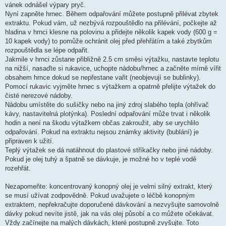
vánek odnášel výpary pryč.
Nyní zapněte hrnec. Během odpařování můžete postupně přilévat zbytek
extraktu. Pokud vám, už nezbývá rozpouštědlo na přilévání, počkejte až
hladina v hrnci klesne na polovinu a přidejte několik kapek vody (600 g =
10 kapek vody) to pomůže ochránit olej před přehřátím a také zbytkům
rozpouštědla se lépe odpařit.
Jakmile v hrnci zůstane přibližně 2.5 cm směsi výtažku, nastavte teplotu
na nižší, nasaďte si rukavice, uchopte nádobu/hrnec a začněte mírně vířit
obsahem hrnce dokud se nepřestane vařit (neobjevují se bublinky).
Pomocí rukavic vyjměte hrnec s výtažkem a opatrně přelijte výtažek do
čisté nerezové nádoby.
Nádobu umístěte do sušičky nebo na jiný zdroj slabého tepla (ohřívač
kávy, nastavitelná plotýnka). Poslední odpařování může trvat i několik
hodin a není na škodu výtažkem občas zakroužit, aby se urychlilo
odpařování. Pokud na extraktu nejsou známky aktivity (bublání) je
připraven k užití.
Teplý výtažek se dá natáhnout do plastové stříkačky nebo jiné nádoby.
Pokud je olej tuhý a špatně se dávkuje, je možné ho v teplé vodě
rozehřát.
Nezapomeňte: koncentrovaný konopný olej je velmi silný extrakt, který
se musí užívat zodpovědně. Pokud uvažujete o léčbě konopným
extraktem, nepřekračujte doporučené dávkování a nezvyšujte samovolně
dávky pokud nevíte jistě, jak na vás olej působí a co můžete očekávat.
Vždy začínejte na malých dávkách, které postupně zvyšujte. Toto