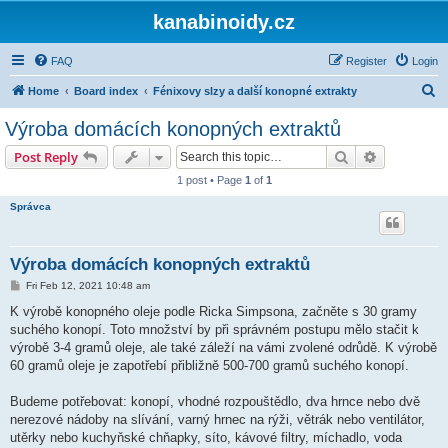
kanabinoidy.cz
FAQ
Register
Login
S
Home
Board index
Fénixovy slzy a další konopné extrakty
e
Výroba domácích konopných extraktů
a
Search
Advanced s
Post Reply
r
1 post • Page
1
of
1
c
Správca
h
Výroba domácích konopných extraktů
P
Fri Feb 12, 2021 10:48 am
o
s
K výrobě konopného oleje podle Ricka Simpsona, začněte s 30 gramy
t
suchého konopí. Toto množství by při správném postupu mělo stačit k
výrobě 3-4 gramů oleje, ale také záleží na vámi zvolené odrůdě. K výrobě
60 gramů oleje je zapotřebí přibližně 500-700 gramů suchého konopí.
Budeme potřebovat: konopí, vhodné rozpouštědlo, dva hrnce nebo dvě
nerezové nádoby na slívání, varný hrnec na rýži, větrák nebo ventilátor,
utěrky nebo kuchyňské chňapky, síto, kávové filtry, míchadlo, voda