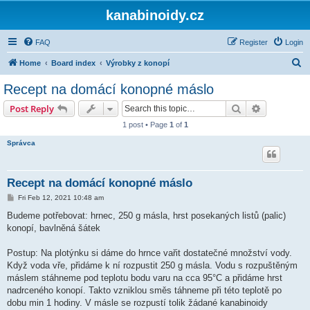
kanabinoidy.cz
FAQ
Register
Login
S
Home
Board index
Výrobky z konopí
e
Recept na domácí konopné máslo
a
Search
Advanced s
Post Reply
r
1 post • Page
1
of
1
c
Správca
h
Recept na domácí konopné máslo
P
Fri Feb 12, 2021 10:48 am
o
s
Budeme potřebovat: hrnec, 250 g másla, hrst posekaných listů (palic)
t
konopí, bavlněná šátek
Postup: Na plotýnku si dáme do hrnce vařit dostatečné množství vody.
Když voda vře, přidáme k ní rozpustit 250 g másla. Vodu s rozpuštěným
máslem stáhneme pod teplotu bodu varu na cca 95°C a přidáme hrst
nadrceného konopí. Takto vzniklou směs táhneme při této teplotě po
dobu min 1 hodiny. V másle se rozpustí tolik žádané kanabinoidy