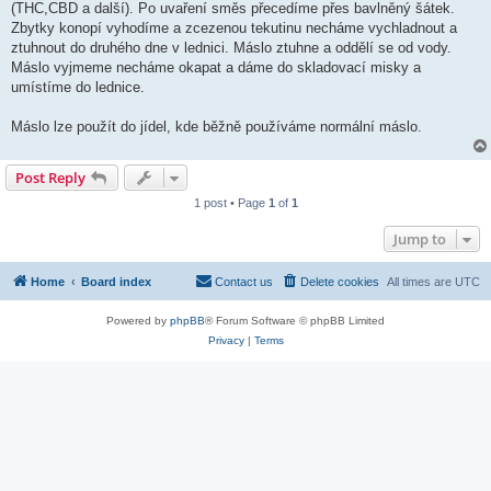
(THC,CBD a další). Po uvaření směs přecedíme přes bavlněný šátek.
Zbytky konopí vyhodíme a zcezenou tekutinu necháme vychladnout a
ztuhnout do druhého dne v lednici. Máslo ztuhne a oddělí se od vody.
Máslo vyjmeme necháme okapat a dáme do skladovací misky a
umístíme do lednice.
Máslo lze použít do jídel, kde běžně používáme normální máslo.
Post Reply
1 post • Page
1
of
1
Jump to
Home
Board index
Contact us
Delete cookies
All times are
UTC
Powered by
phpBB
® Forum Software © phpBB Limited
Privacy
|
Terms