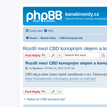
kanabinoidy.cz
Diskuzní fórum o konopí, konopnýc
Quick links
FAQ
Home
Board index
CBD konopný olej
Rozdíl mezi CBD konopným olejem a 
S
Post Reply
Rozdíl mezi CBD konopným olejem a kono
P
by
Správca
»
Fri Feb 12, 2021 10:47 am
o
s
CBD olej je dnes často mylně zaměňován s tzv. Fénixovým
t
https://kanabinoidy.cz/konopny-extrakt-vs-cbd-olej/
Post Reply
Return to “CBD konopný olej”