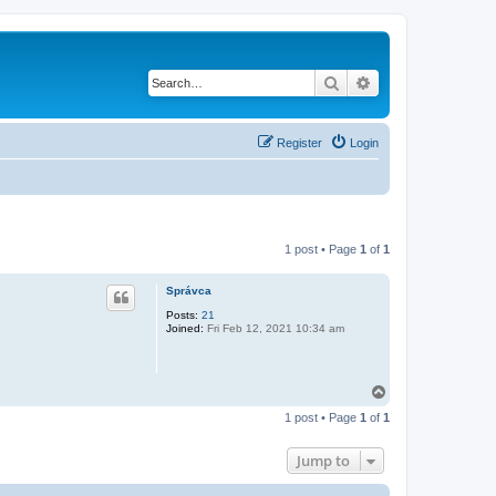
Search
Advanced search
Register
Login
1 post • Page
1
of
1
Správca
Posts:
21
Joined:
Fri Feb 12, 2021 10:34 am
T
o
1 post • Page
1
of
1
p
Jump to