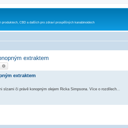
h produktech, CBD a dalších pro zdraví prospěšných kanabinoidech
konopným extraktem
earch
Advanced search
pným extraktem
i slzami či právě konopným olejem Ricka Simpsona. Více o rozdílech...