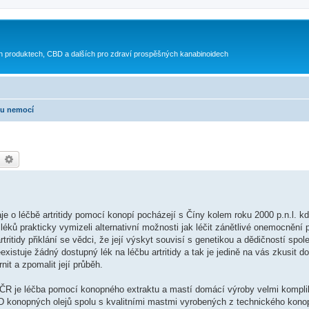
h produktech, CBD a dalších pro zdraví prospěšných kanabinoidech
bu nemocí
earch
Advanced search
je o léčbě artritidy pomocí konopí pocházejí s Číny kolem roku 2000 p.n.l. 
 léků prakticky vymizeli alternativní možnosti jak léčit zánětlivé onemocnění
itidy přiklání se vědci, že její výskyt souvisí s genetikou a dědičností spol
eexistuje žádný dostupný lék na léčbu artritidy a tak je jedině na vás zkusit 
t a zpomalit její průběh.
ČR je léčba pomocí konopného extraktu a mastí domácí výroby velmi kompli
 konopných olejů spolu s kvalitními mastmi vyrobených z technického konopí