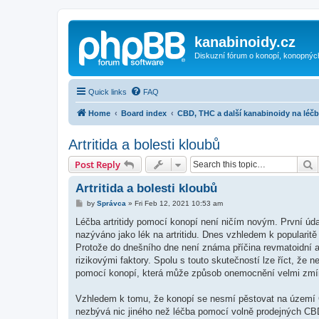
kanabinoidy.cz
Diskuzní fórum o konopí, konopnýc
Quick links
FAQ
Home
Board index
CBD, THC a další kanabinoidy na léč
Artritida a bolesti kloubů
S
Post Reply
Artritida a bolesti kloubů
P
by
Správca
»
Fri Feb 12, 2021 10:53 am
o
s
Léčba artritidy pomocí konopí není ničím novým. První úda
t
nazýváno jako lék na artritidu. Dnes vzhledem k popularitě
Protože do dnešního dne není známa příčina revmatoidní artr
rizikovými faktory. Spolu s touto skutečností lze říct, že n
pomocí konopí, která může způsob onemocnění velmi zmírni
Vzhledem k tomu, že konopí se nesmí pěstovat na území 
nezbývá nic jiného než léčba pomocí volně prodejných CBD