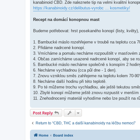
kanabinoid CBD. Zde naleznete tip na velmi kvalitní konopn
https://kanabinoidy.cz/delibutus-vyrobc ... kosmetiky/
Recept na domácí konopnou mast
Budeme potřebovat: hrst posekaného konopí (listy, květy
1. Bambucké máslo rozehřejeme v troubě na teplotu cca 7
2. Přidáme nadrcené konopí.
3. Vmícháme a pomalu necháme rozpouštět v masťovém zá
4. Občas zamícháme usazené nadrcené konopí, aby se rozp
5. Bambucké máslo necháme společně s konopím 2 hodiny p
6. Necháme vychladnou (cca půl dne - 1 den).
7. Znovu vzniklou směs zahřejeme na teplotu kolem 70-90
8. Necháme další hodinu při této teplotě.
9. Po té můžeme trochu vychladlou, ale ještě tekutou směs
10. Zbylé konopí můžeme ještě znovu rozpustit v menším
11. Znehodnocený materiál vyhodíme nebo lze použít na r
Post Reply
Return to “CBD, THC a další kanabinoidy na léčbu nemocí”
Home
Board index