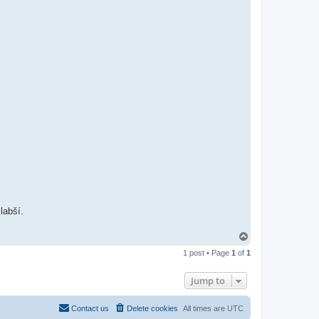
labší.
T
o
1 post • Page
1
of
1
p
Jump to
Contact us
Delete cookies
All times are
UTC