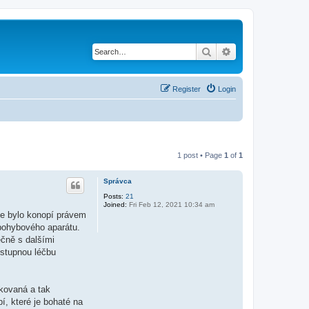
Search
Advanced search
Register
Login
1 post • Page
1
of
1
Správca
Posts:
21
Joined:
Fri Feb 12, 2021 10:34 am
kde bylo konopí právem
 pohybového aparátu.
ečně s dalšími
dostupnou léčbu
kovaná a tak
, které je bohaté na