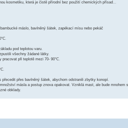
ou kosmetiku, která je čistě přírodní bez použití chemických přísad...
), bambucké máslo, bavlněný šátek, zapékací mísu nebo pekáč
0°C.
kladu pod teplotou varu.
ustili všechny žádané látky.
racovat při teplotě mezi 70- 90°C.
°C.
 přecedit přes bavlněný šátek, abychom odstranili zbytky konopí.
 množství másla a postup znova opakovat. Vzniklá mast, ale bude mnohem s
ůzné obklady.