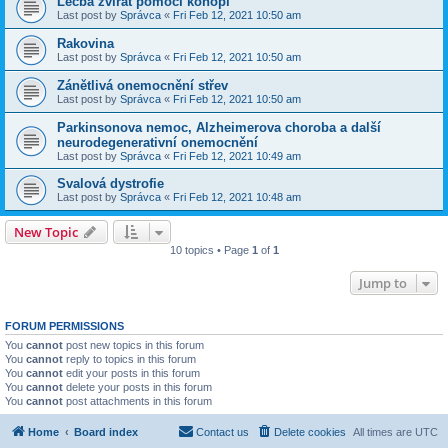
Léčba zvířat pomocí konopí
Last post by
Správca
«
Fri Feb 12, 2021 10:50 am
Rakovina
Last post by
Správca
«
Fri Feb 12, 2021 10:50 am
Zánětlivá onemocnění střev
Last post by
Správca
«
Fri Feb 12, 2021 10:50 am
Parkinsonova nemoc, Alzheimerova choroba a další
neurodegenerativní onemocnění
Last post by
Správca
«
Fri Feb 12, 2021 10:49 am
Svalová dystrofie
Last post by
Správca
«
Fri Feb 12, 2021 10:48 am
New Topic
10 topics • Page
1
of
1
Jump to
FORUM PERMISSIONS
You
cannot
post new topics in this forum
You
cannot
reply to topics in this forum
You
cannot
edit your posts in this forum
You
cannot
delete your posts in this forum
You
cannot
post attachments in this forum
Home
Board index
Contact us
Delete cookies
All times are
UTC