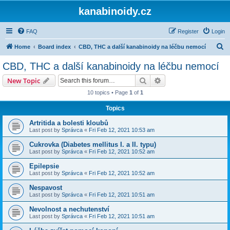
kanabinoidy.cz
FAQ
Register
Login
S
Home
Board index
CBD, THC a další kanabinoidy na léčbu nemocí
e
CBD, THC a další kanabinoidy na léčbu nemocí
a
Search
Advanced search
New Topic
r
10 topics • Page
1
of
1
c
Topics
h
Artritida a bolesti kloubů
Last post by
Správca
«
Fri Feb 12, 2021 10:53 am
Cukrovka (Diabetes mellitus I. a II. typu)
Last post by
Správca
«
Fri Feb 12, 2021 10:52 am
Epilepsie
Last post by
Správca
«
Fri Feb 12, 2021 10:52 am
Nespavost
Last post by
Správca
«
Fri Feb 12, 2021 10:51 am
Nevolnost a nechutenství
Last post by
Správca
«
Fri Feb 12, 2021 10:51 am