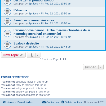
Léčba zvířat pomocí konopí
Last post by
Správca
«
Fri Feb 12, 2021 10:50 am
Rakovina
Last post by
Správca
«
Fri Feb 12, 2021 10:50 am
Zánětlivá onemocnění střev
Last post by
Správca
«
Fri Feb 12, 2021 10:50 am
Parkinsonova nemoc, Alzheimerova choroba a další
neurodegenerativní onemocnění
Last post by
Správca
«
Fri Feb 12, 2021 10:49 am
Svalová dystrofie
Last post by
Správca
«
Fri Feb 12, 2021 10:48 am
New Topic
10 topics • Page
1
of
1
Jump to
FORUM PERMISSIONS
You
cannot
post new topics in this forum
You
cannot
reply to topics in this forum
You
cannot
edit your posts in this forum
You
cannot
delete your posts in this forum
You
cannot
post attachments in this forum
Home
Board index
Contact us
Delete cookies
All times are
UTC