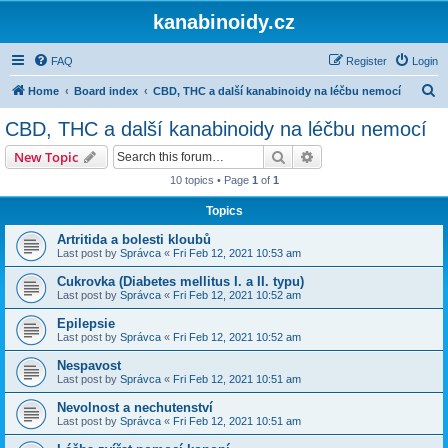
kanabinoidy.cz
FAQ
Register
Login
S
Home
Board index
CBD, THC a další kanabinoidy na léčbu nemocí
e
CBD, THC a další kanabinoidy na léčbu nemocí
a
Search
Advanced search
New Topic
r
10 topics • Page
1
of
1
c
Topics
h
Artritida a bolesti kloubů
Last post by
Správca
«
Fri Feb 12, 2021 10:53 am
Cukrovka (Diabetes mellitus I. a II. typu)
Last post by
Správca
«
Fri Feb 12, 2021 10:52 am
Epilepsie
Last post by
Správca
«
Fri Feb 12, 2021 10:52 am
Nespavost
Last post by
Správca
«
Fri Feb 12, 2021 10:51 am
Nevolnost a nechutenství
Last post by
Správca
«
Fri Feb 12, 2021 10:51 am