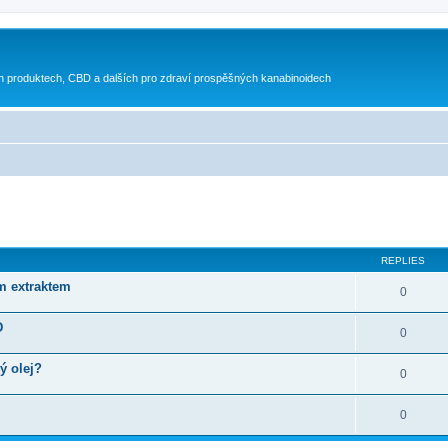
h produktech, CBD a dalších pro zdraví prospěšných kanabinoidech
ed search
REPLIES
m extraktem
0
D
0
ý olej?
0
0