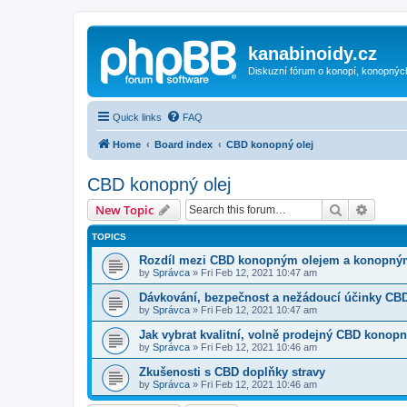
kanabinoidy.cz
Diskuzní fórum o konopí, konopnýc
Quick links
FAQ
Home
Board index
CBD konopný olej
CBD konopný olej
Search
Advanc
New Topic
TOPICS
Rozdíl mezi CBD konopným olejem a konopný
by
Správca
»
Fri Feb 12, 2021 10:47 am
Dávkování, bezpečnost a nežádoucí účinky CB
by
Správca
»
Fri Feb 12, 2021 10:47 am
Jak vybrat kvalitní, volně prodejný CBD konopn
by
Správca
»
Fri Feb 12, 2021 10:46 am
Zkušenosti s CBD doplňky stravy
by
Správca
»
Fri Feb 12, 2021 10:46 am