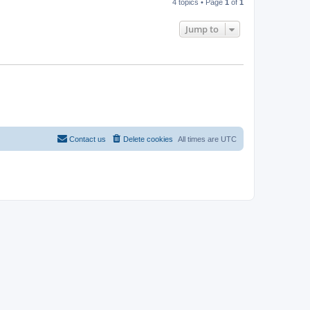
4 topics • Page
1
of
1
Jump to
Contact us
Delete cookies
All times are
UTC