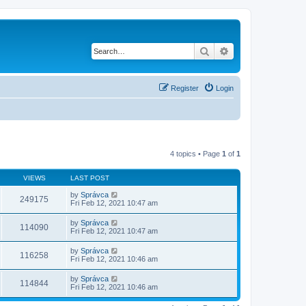
Search
Advanced search
Register
Login
4 topics • Page
1
of
1
VIEWS
LAST POST
by
Správca
249175
Fri Feb 12, 2021 10:47 am
by
Správca
114090
Fri Feb 12, 2021 10:47 am
by
Správca
116258
Fri Feb 12, 2021 10:46 am
by
Správca
114844
Fri Feb 12, 2021 10:46 am