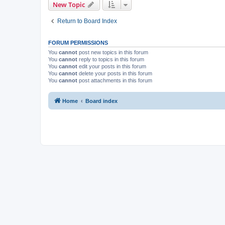
New Topic
Return to Board Index
FORUM PERMISSIONS
You
cannot
post new topics in this forum
You
cannot
reply to topics in this forum
You
cannot
edit your posts in this forum
You
cannot
delete your posts in this forum
You
cannot
post attachments in this forum
Home
Board index