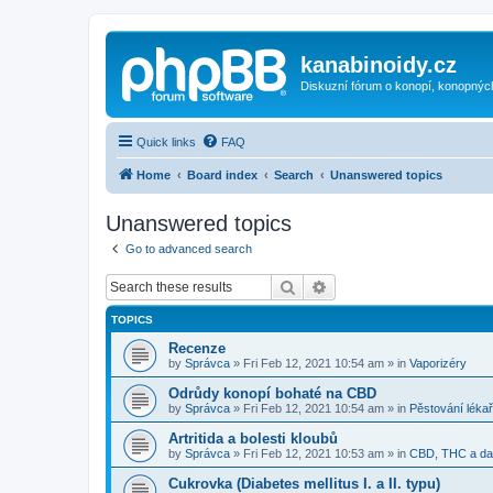
kanabinoidy.cz
Diskuzní fórum o konopí, konopnýc
Quick links
FAQ
Home
Board index
Search
Unanswered topics
Unanswered topics
Go to advanced search
Search
Advanced search
TOPICS
Recenze
by
Správca
»
Fri Feb 12, 2021 10:54 am
» in
Vaporizéry
Odrůdy konopí bohaté na CBD
by
Správca
»
Fri Feb 12, 2021 10:54 am
» in
Pěstování léka
Artritida a bolesti kloubů
by
Správca
»
Fri Feb 12, 2021 10:53 am
» in
CBD, THC a dal
Cukrovka (Diabetes mellitus I. a II. typu)