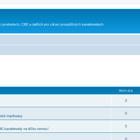
h produktech, CBD a dalších pro zdraví prospěšných kanabinoidech
REPLIES
0
0
řské marihuany
0
ší kanabinoidy na léčbu nemocí
0