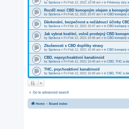
by
Správca
»
Fri Feb 12, 2021 10:48 am
» in
Fénixovy slzy a
Rozdíl mezi CBD konopným olejem a konopný
by
Správca
»
Fri Feb 12, 2021 10:47 am
» in
CBD konopný o
Dávkování, bezpečnost a nežádoucí účinky CB
by
Správca
»
Fri Feb 12, 2021 10:47 am
» in
CBD konopný o
Jak vybrat kvalitní, volně prodejný CBD konopn
by
Správca
»
Fri Feb 12, 2021 10:46 am
» in
CBD konopný o
Zkušenosti s CBD doplňky stravy
by
Správca
»
Fri Feb 12, 2021 10:46 am
» in
CBD konopný o
CBD, nepsychoaktivní kanabinoid
by
Správca
»
Fri Feb 12, 2021 10:40 am
» in
CBD, THC a dal
THC, psychoaktivní kanabinoid
by
Správca
»
Fri Feb 12, 2021 10:40 am
» in
CBD, THC a dal
Go to advanced search
Home
Board index