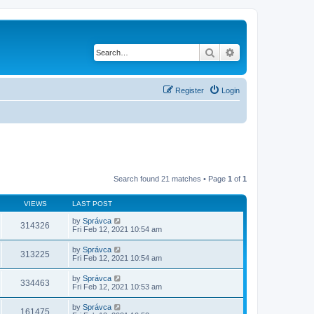
Search
Advanced search
Register
Login
Search found 21 matches • Page
1
of
1
VIEWS
LAST POST
by
Správca
314326
Fri Feb 12, 2021 10:54 am
by
Správca
313225
Fri Feb 12, 2021 10:54 am
by
Správca
334463
Fri Feb 12, 2021 10:53 am
by
Správca
161475