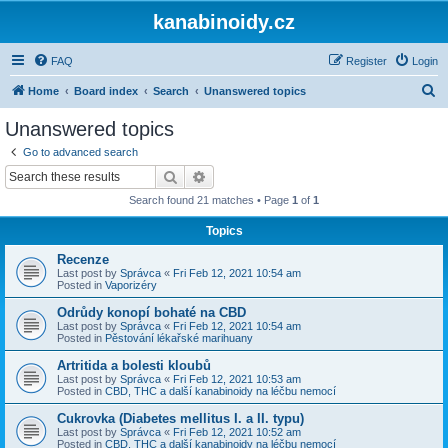
kanabinoidy.cz
FAQ
Register
Login
S
Home
Board index
Search
Unanswered topics
e
Unanswered topics
a
Go to advanced search
r
Search
Advanced search
c
Search found 21 matches • Page
1
of
1
h
Topics
Recenze
Last post by
Správca
«
Fri Feb 12, 2021 10:54 am
Posted in
Vaporizéry
Odrůdy konopí bohaté na CBD
Last post by
Správca
«
Fri Feb 12, 2021 10:54 am
Posted in
Pěstování lékařské marihuany
Artritida a bolesti kloubů
Last post by
Správca
«
Fri Feb 12, 2021 10:53 am
Posted in
CBD, THC a další kanabinoidy na léčbu nemocí
Cukrovka (Diabetes mellitus I. a II. typu)
Last post by
Správca
«
Fri Feb 12, 2021 10:52 am
Posted in
CBD, THC a další kanabinoidy na léčbu nemocí