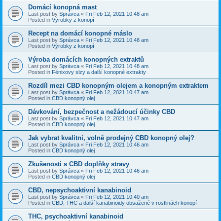
Domácí konopná mast
Last post by
Správca
«
Fri Feb 12, 2021 10:48 am
Posted in
Výrobky z konopí
Recept na domácí konopné máslo
Last post by
Správca
«
Fri Feb 12, 2021 10:48 am
Posted in
Výrobky z konopí
Výroba domácích konopných extraktů
Last post by
Správca
«
Fri Feb 12, 2021 10:48 am
Posted in
Fénixovy slzy a další konopné extrakty
Rozdíl mezi CBD konopným olejem a konopným extraktem
Last post by
Správca
«
Fri Feb 12, 2021 10:47 am
Posted in
CBD konopný olej
Dávkování, bezpečnost a nežádoucí účinky CBD
Last post by
Správca
«
Fri Feb 12, 2021 10:47 am
Posted in
CBD konopný olej
Jak vybrat kvalitní, volně prodejný CBD konopný olej?
Last post by
Správca
«
Fri Feb 12, 2021 10:46 am
Posted in
CBD konopný olej
Zkušenosti s CBD doplňky stravy
Last post by
Správca
«
Fri Feb 12, 2021 10:46 am
Posted in
CBD konopný olej
CBD, nepsychoaktivní kanabinoid
Last post by
Správca
«
Fri Feb 12, 2021 10:40 am
Posted in
CBD, THC a další kanabinoidy obsažené v rostlinách konopí
THC, psychoaktivní kanabinoid