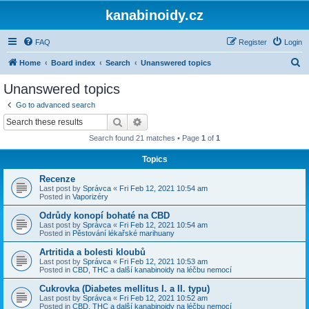
kanabinoidy.cz
FAQ
Register
Login
S
Home
Board index
Search
Unanswered topics
e
Unanswered topics
a
Go to advanced search
r
Search
Advanced search
c
Search found 21 matches • Page
1
of
1
h
Topics
Recenze
Last post by
Správca
«
Fri Feb 12, 2021 10:54 am
Posted in
Vaporizéry
Odrůdy konopí bohaté na CBD
Last post by
Správca
«
Fri Feb 12, 2021 10:54 am
Posted in
Pěstování lékařské marihuany
Artritida a bolesti kloubů
Last post by
Správca
«
Fri Feb 12, 2021 10:53 am
Posted in
CBD, THC a další kanabinoidy na léčbu nemocí
Cukrovka (Diabetes mellitus I. a II. typu)
Last post by
Správca
«
Fri Feb 12, 2021 10:52 am
Posted in
CBD, THC a další kanabinoidy na léčbu nemocí