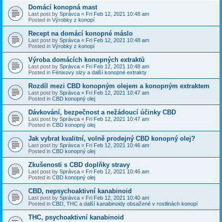
Domácí konopná mast
Last post by
Správca
«
Fri Feb 12, 2021 10:48 am
Posted in
Výrobky z konopí
Recept na domácí konopné máslo
Last post by
Správca
«
Fri Feb 12, 2021 10:48 am
Posted in
Výrobky z konopí
Výroba domácích konopných extraktů
Last post by
Správca
«
Fri Feb 12, 2021 10:48 am
Posted in
Fénixovy slzy a další konopné extrakty
Rozdíl mezi CBD konopným olejem a konopným extraktem
Last post by
Správca
«
Fri Feb 12, 2021 10:47 am
Posted in
CBD konopný olej
Dávkování, bezpečnost a nežádoucí účinky CBD
Last post by
Správca
«
Fri Feb 12, 2021 10:47 am
Posted in
CBD konopný olej
Jak vybrat kvalitní, volně prodejný CBD konopný olej?
Last post by
Správca
«
Fri Feb 12, 2021 10:46 am
Posted in
CBD konopný olej
Zkušenosti s CBD doplňky stravy
Last post by
Správca
«
Fri Feb 12, 2021 10:46 am
Posted in
CBD konopný olej
CBD, nepsychoaktivní kanabinoid
Last post by
Správca
«
Fri Feb 12, 2021 10:40 am
Posted in
CBD, THC a další kanabinoidy obsažené v rostlinách konopí
THC, psychoaktivní kanabinoid