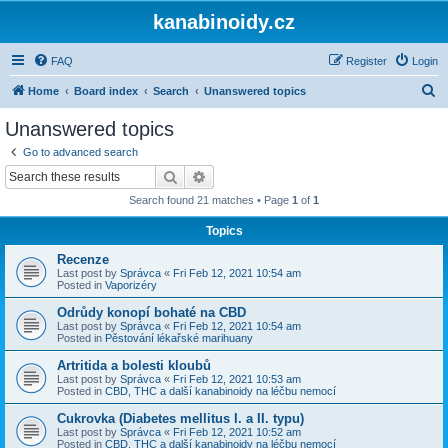
kanabinoidy.cz
FAQ
Register
Login
S
Home
Board index
Search
Unanswered topics
e
Unanswered topics
a
Go to advanced search
r
Search
Advanced search
c
Search found 21 matches • Page
1
of
1
h
Topics
Recenze
Last post by
Správca
«
Fri Feb 12, 2021 10:54 am
Posted in
Vaporizéry
Odrůdy konopí bohaté na CBD
Last post by
Správca
«
Fri Feb 12, 2021 10:54 am
Posted in
Pěstování lékařské marihuany
Artritida a bolesti kloubů
Last post by
Správca
«
Fri Feb 12, 2021 10:53 am
Posted in
CBD, THC a další kanabinoidy na léčbu nemocí
Cukrovka (Diabetes mellitus I. a II. typu)
Last post by
Správca
«
Fri Feb 12, 2021 10:52 am
Posted in
CBD, THC a další kanabinoidy na léčbu nemocí