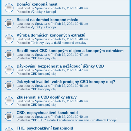
Domácí konopná mast
Last post by
Správca
«
Fri Feb 12, 2021 10:48 am
Posted in
Výrobky z konopí
Recept na domácí konopné máslo
Last post by
Správca
«
Fri Feb 12, 2021 10:48 am
Posted in
Výrobky z konopí
Výroba domácích konopných extraktů
Last post by
Správca
«
Fri Feb 12, 2021 10:48 am
Posted in
Fénixovy slzy a další konopné extrakty
Rozdíl mezi CBD konopným olejem a konopným extraktem
Last post by
Správca
«
Fri Feb 12, 2021 10:47 am
Posted in
CBD konopný olej
Dávkování, bezpečnost a nežádoucí účinky CBD
Last post by
Správca
«
Fri Feb 12, 2021 10:47 am
Posted in
CBD konopný olej
Jak vybrat kvalitní, volně prodejný CBD konopný olej?
Last post by
Správca
«
Fri Feb 12, 2021 10:46 am
Posted in
CBD konopný olej
Zkušenosti s CBD doplňky stravy
Last post by
Správca
«
Fri Feb 12, 2021 10:46 am
Posted in
CBD konopný olej
CBD, nepsychoaktivní kanabinoid
Last post by
Správca
«
Fri Feb 12, 2021 10:40 am
Posted in
CBD, THC a další kanabinoidy obsažené v rostlinách konopí
THC, psychoaktivní kanabinoid