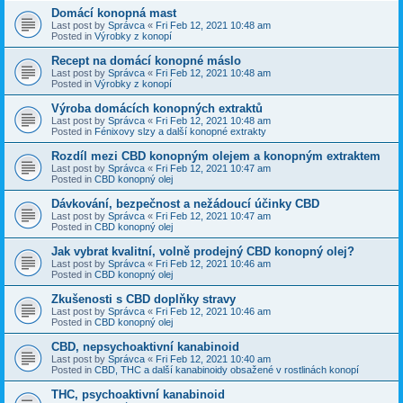
Domácí konopná mast
Last post by
Správca
«
Fri Feb 12, 2021 10:48 am
Posted in
Výrobky z konopí
Recept na domácí konopné máslo
Last post by
Správca
«
Fri Feb 12, 2021 10:48 am
Posted in
Výrobky z konopí
Výroba domácích konopných extraktů
Last post by
Správca
«
Fri Feb 12, 2021 10:48 am
Posted in
Fénixovy slzy a další konopné extrakty
Rozdíl mezi CBD konopným olejem a konopným extraktem
Last post by
Správca
«
Fri Feb 12, 2021 10:47 am
Posted in
CBD konopný olej
Dávkování, bezpečnost a nežádoucí účinky CBD
Last post by
Správca
«
Fri Feb 12, 2021 10:47 am
Posted in
CBD konopný olej
Jak vybrat kvalitní, volně prodejný CBD konopný olej?
Last post by
Správca
«
Fri Feb 12, 2021 10:46 am
Posted in
CBD konopný olej
Zkušenosti s CBD doplňky stravy
Last post by
Správca
«
Fri Feb 12, 2021 10:46 am
Posted in
CBD konopný olej
CBD, nepsychoaktivní kanabinoid
Last post by
Správca
«
Fri Feb 12, 2021 10:40 am
Posted in
CBD, THC a další kanabinoidy obsažené v rostlinách konopí
THC, psychoaktivní kanabinoid