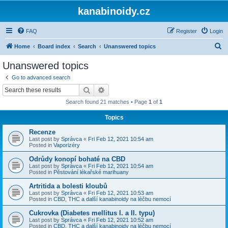
kanabinoidy.cz
FAQ
Register
Login
S
Home
Board index
Search
Unanswered topics
e
Unanswered topics
a
Go to advanced search
r
Search
Advanced search
c
Search found 21 matches • Page
1
of
1
h
Topics
Recenze
Last post by
Správca
«
Fri Feb 12, 2021 10:54 am
Posted in
Vaporizéry
Odrůdy konopí bohaté na CBD
Last post by
Správca
«
Fri Feb 12, 2021 10:54 am
Posted in
Pěstování lékařské marihuany
Artritida a bolesti kloubů
Last post by
Správca
«
Fri Feb 12, 2021 10:53 am
Posted in
CBD, THC a další kanabinoidy na léčbu nemocí
Cukrovka (Diabetes mellitus I. a II. typu)
Last post by
Správca
«
Fri Feb 12, 2021 10:52 am
Posted in
CBD, THC a další kanabinoidy na léčbu nemocí