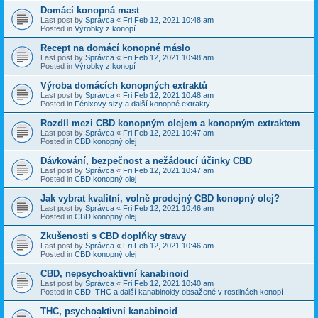
Domácí konopná mast
Last post by
Správca
«
Fri Feb 12, 2021 10:48 am
Posted in
Výrobky z konopí
Recept na domácí konopné máslo
Last post by
Správca
«
Fri Feb 12, 2021 10:48 am
Posted in
Výrobky z konopí
Výroba domácích konopných extraktů
Last post by
Správca
«
Fri Feb 12, 2021 10:48 am
Posted in
Fénixovy slzy a další konopné extrakty
Rozdíl mezi CBD konopným olejem a konopným extraktem
Last post by
Správca
«
Fri Feb 12, 2021 10:47 am
Posted in
CBD konopný olej
Dávkování, bezpečnost a nežádoucí účinky CBD
Last post by
Správca
«
Fri Feb 12, 2021 10:47 am
Posted in
CBD konopný olej
Jak vybrat kvalitní, volně prodejný CBD konopný olej?
Last post by
Správca
«
Fri Feb 12, 2021 10:46 am
Posted in
CBD konopný olej
Zkušenosti s CBD doplňky stravy
Last post by
Správca
«
Fri Feb 12, 2021 10:46 am
Posted in
CBD konopný olej
CBD, nepsychoaktivní kanabinoid
Last post by
Správca
«
Fri Feb 12, 2021 10:40 am
Posted in
CBD, THC a další kanabinoidy obsažené v rostlinách konopí
THC, psychoaktivní kanabinoid