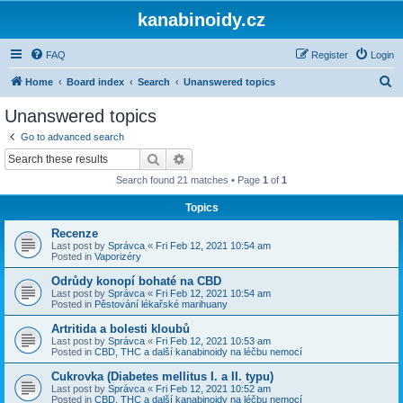
kanabinoidy.cz
FAQ
Register
Login
S
Home
Board index
Search
Unanswered topics
e
Unanswered topics
a
Go to advanced search
r
Search
Advanced search
c
Search found 21 matches • Page
1
of
1
h
Topics
Recenze
Last post by
Správca
«
Fri Feb 12, 2021 10:54 am
Posted in
Vaporizéry
Odrůdy konopí bohaté na CBD
Last post by
Správca
«
Fri Feb 12, 2021 10:54 am
Posted in
Pěstování lékařské marihuany
Artritida a bolesti kloubů
Last post by
Správca
«
Fri Feb 12, 2021 10:53 am
Posted in
CBD, THC a další kanabinoidy na léčbu nemocí
Cukrovka (Diabetes mellitus I. a II. typu)
Last post by
Správca
«
Fri Feb 12, 2021 10:52 am
Posted in
CBD, THC a další kanabinoidy na léčbu nemocí