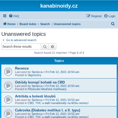
kanabinoidy.cz
FAQ
Register
Login
S
Home
Board index
Search
Unanswered topics
e
Unanswered topics
a
Go to advanced search
r
Search
Advanced search
c
Search found 21 matches • Page
1
of
1
h
Topics
Recenze
Last post by
Správca
«
Fri Feb 12, 2021 10:54 am
Posted in
Vaporizéry
Odrůdy konopí bohaté na CBD
Last post by
Správca
«
Fri Feb 12, 2021 10:54 am
Posted in
Pěstování lékařské marihuany
Artritida a bolesti kloubů
Last post by
Správca
«
Fri Feb 12, 2021 10:53 am
Posted in
CBD, THC a další kanabinoidy na léčbu nemocí
Cukrovka (Diabetes mellitus I. a II. typu)
Last post by
Správca
«
Fri Feb 12, 2021 10:52 am
Posted in
CBD, THC a další kanabinoidy na léčbu nemocí