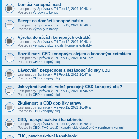
Domácí konopná mast
Last post by
Správca
«
Fri Feb 12, 2021 10:48 am
Posted in
Výrobky z konopí
Recept na domácí konopné máslo
Last post by
Správca
«
Fri Feb 12, 2021 10:48 am
Posted in
Výrobky z konopí
Výroba domácích konopných extraktů
Last post by
Správca
«
Fri Feb 12, 2021 10:48 am
Posted in
Fénixovy slzy a další konopné extrakty
Rozdíl mezi CBD konopným olejem a konopným extraktem
Last post by
Správca
«
Fri Feb 12, 2021 10:47 am
Posted in
CBD konopný olej
Dávkování, bezpečnost a nežádoucí účinky CBD
Last post by
Správca
«
Fri Feb 12, 2021 10:47 am
Posted in
CBD konopný olej
Jak vybrat kvalitní, volně prodejný CBD konopný olej?
Last post by
Správca
«
Fri Feb 12, 2021 10:46 am
Posted in
CBD konopný olej
Zkušenosti s CBD doplňky stravy
Last post by
Správca
«
Fri Feb 12, 2021 10:46 am
Posted in
CBD konopný olej
CBD, nepsychoaktivní kanabinoid
Last post by
Správca
«
Fri Feb 12, 2021 10:40 am
Posted in
CBD, THC a další kanabinoidy obsažené v rostlinách konopí
THC, psychoaktivní kanabinoid