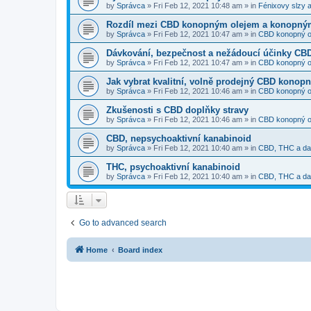
by
Správca
»
Fri Feb 12, 2021 10:48 am
» in
Fénixovy slzy a
Rozdíl mezi CBD konopným olejem a konopný
by
Správca
»
Fri Feb 12, 2021 10:47 am
» in
CBD konopný o
Dávkování, bezpečnost a nežádoucí účinky CB
by
Správca
»
Fri Feb 12, 2021 10:47 am
» in
CBD konopný o
Jak vybrat kvalitní, volně prodejný CBD konopn
by
Správca
»
Fri Feb 12, 2021 10:46 am
» in
CBD konopný o
Zkušenosti s CBD doplňky stravy
by
Správca
»
Fri Feb 12, 2021 10:46 am
» in
CBD konopný o
CBD, nepsychoaktivní kanabinoid
by
Správca
»
Fri Feb 12, 2021 10:40 am
» in
CBD, THC a dal
THC, psychoaktivní kanabinoid
by
Správca
»
Fri Feb 12, 2021 10:40 am
» in
CBD, THC a dal
Go to advanced search
Home
Board index