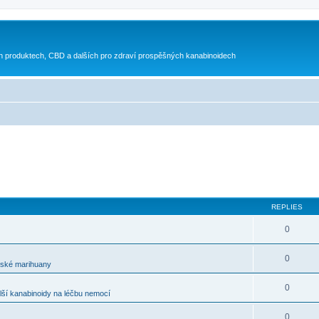
h produktech, CBD a dalších pro zdraví prospěšných kanabinoidech
REPLIES
0
0
řské marihuany
0
ší kanabinoidy na léčbu nemocí
0