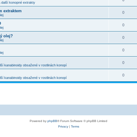
0
 další konopné extrakty
m extraktem
0
lej
D
0
lej
ý olej?
0
lej
0
lej
0
ší kanabinoidy obsažené v rostlinách konopí
0
ší kanabinoidy obsažené v rostlinách konopí
Powered by
phpBB
® Forum Software © phpBB Limited
Privacy
|
Terms