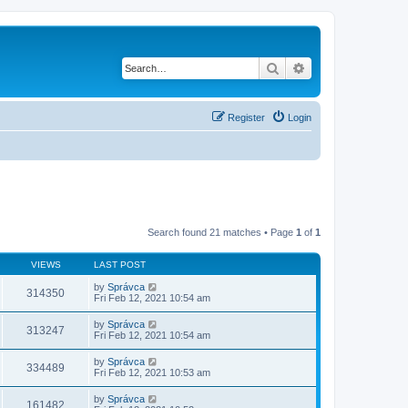
Search
Advanced search
Register
Login
Search found 21 matches • Page
1
of
1
VIEWS
LAST POST
by
Správca
314350
Fri Feb 12, 2021 10:54 am
by
Správca
313247
Fri Feb 12, 2021 10:54 am
by
Správca
334489
Fri Feb 12, 2021 10:53 am
by
Správca
161482