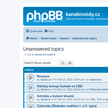
kanabinoidy.cz
Diskuzní fórum o konopí, konopnýc
Quick links
FAQ
Home
Board index
Search
Unanswered topics
Unanswered topics
Go to advanced search
Search
Advanced search
TOPICS
Recenze
by
Správca
»
Fri Feb 12, 2021 10:54 am
» in
Vaporizéry
Odrůdy konopí bohaté na CBD
by
Správca
»
Fri Feb 12, 2021 10:54 am
» in
Pěstování léka
Artritida a bolesti kloubů
by
Správca
»
Fri Feb 12, 2021 10:53 am
» in
CBD, THC a dal
Cukrovka (Diabetes mellitus I. a II. typu)