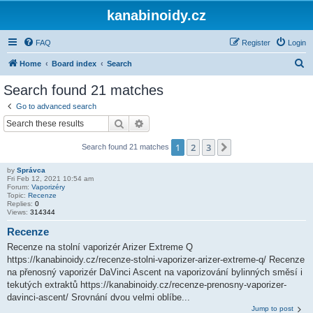
kanabinoidy.cz
FAQ
Register
Login
S
Home
Board index
Search
e
Search found 21 matches
a
Go to advanced search
r
Search
Advanced search
c
1
2
3
Next
Search found 21 matches
h
by
Správca
Fri Feb 12, 2021 10:54 am
Forum:
Vaporizéry
Topic:
Recenze
Replies:
0
Views:
314344
Recenze
Recenze na stolní vaporizér Arizer Extreme Q
https://kanabinoidy.cz/recenze-stolni-vaporizer-arizer-extreme-q/ Recenze
na přenosný vaporizér DaVinci Ascent na vaporizování bylinných směsí i
tekutých extraktů https://kanabinoidy.cz/recenze-prenosny-vaporizer-
davinci-ascent/ Srovnání dvou velmi oblíbe...
Jump to post