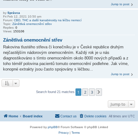
Jump to post
by
Správca
Fri Feb 12, 2021 10:50 am
Forum:
CBD, THC a další kanabinoidy na léčbu nemocí
Topic:
Zánětlivá onemocnění střev
Replies:
0
Views:
153106
Zánětlivá onemocnění střev
Rakovina tlustého střeva či konečníku je v České republice druhým
nejčastějším nádorovým onemocněním. Každý rok je u nás
diagnostikováno s tímto onemocněním okolo 8000 nových případů a z
toho téměř polovina pacientů tomuto onemocnění podlehne. Jak víme,
konopné extrakty jsou často spojovány s léčbou...
Jump to post
1
2
3
Next
Search found 21 matches
Jump to
Home
Board index
Contact us
Delete cookies
All times are
UTC
Powered by
phpBB
® Forum Software © phpBB Limited
Privacy
|
Terms