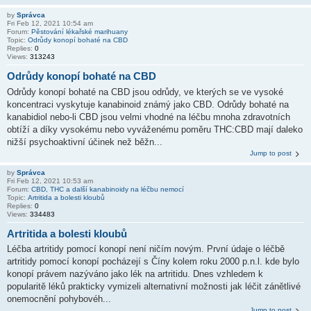
by
Správca
Fri Feb 12, 2021 10:54 am
Forum:
Pěstování lékařské marihuany
Topic:
Odrůdy konopí bohaté na CBD
Replies:
0
Views:
313243
Odrůdy konopí bohaté na CBD
Odrůdy konopí bohaté na CBD jsou odrůdy, ve kterých se ve vysoké
koncentraci vyskytuje kanabinoid známý jako CBD. Odrůdy bohaté na
kanabidiol nebo-li CBD jsou velmi vhodné na léčbu mnoha zdravotních
obtíží a díky vysokému nebo vyváženému poměru THC:CBD mají daleko
nižší psychoaktivní účinek než běžn...
Jump to post
by
Správca
Fri Feb 12, 2021 10:53 am
Forum:
CBD, THC a další kanabinoidy na léčbu nemocí
Topic:
Artritida a bolesti kloubů
Replies:
0
Views:
334483
Artritida a bolesti kloubů
Léčba artritidy pomocí konopí není ničím novým. První údaje o léčbě
artritidy pomocí konopí pocházejí s Číny kolem roku 2000 p.n.l. kde bylo
konopí právem nazýváno jako lék na artritidu. Dnes vzhledem k
popularitě léků prakticky vymizeli alternativní možnosti jak léčit zánětlivé
onemocnění pohybovéh...
Jump to post