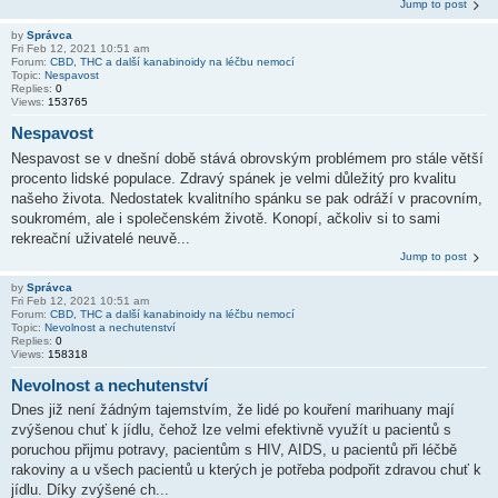
Jump to post
by
Správca
Fri Feb 12, 2021 10:51 am
Forum:
CBD, THC a další kanabinoidy na léčbu nemocí
Topic:
Nespavost
Replies:
0
Views:
153765
Nespavost
Nespavost se v dnešní době stává obrovským problémem pro stále větší
procento lidské populace. Zdravý spánek je velmi důležitý pro kvalitu
našeho života. Nedostatek kvalitního spánku se pak odráží v pracovním,
soukromém, ale i společenském životě. Konopí, ačkoliv si to sami
rekreační uživatelé neuvě...
Jump to post
by
Správca
Fri Feb 12, 2021 10:51 am
Forum:
CBD, THC a další kanabinoidy na léčbu nemocí
Topic:
Nevolnost a nechutenství
Replies:
0
Views:
158318
Nevolnost a nechutenství
Dnes již není žádným tajemstvím, že lidé po kouření marihuany mají
zvýšenou chuť k jídlu, čehož lze velmi efektivně využít u pacientů s
poruchou přijmu potravy, pacientům s HIV, AIDS, u pacientů při léčbě
rakoviny a u všech pacientů u kterých je potřeba podpořit zdravou chuť k
jídlu. Díky zvýšené ch...