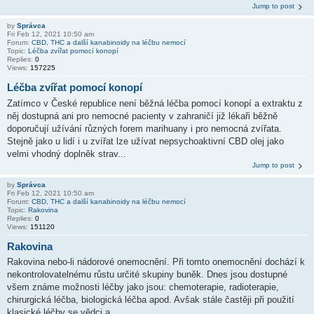
Jump to post
by
Správca
Fri Feb 12, 2021 10:50 am
Forum:
CBD, THC a další kanabinoidy na léčbu nemocí
Topic:
Léčba zvířat pomocí konopí
Replies:
0
Views:
157225
Léčba zvířat pomocí konopí
Zatímco v České republice není běžná léčba pomocí konopí a extraktu z
něj dostupná ani pro nemocné pacienty v zahraničí již lékaři běžně
doporučují užívání různých forem marihuany i pro nemocná zvířata.
Stejně jako u lidí i u zvířat lze užívat nepsychoaktivní CBD olej jako
velmi vhodný doplněk strav...
Jump to post
by
Správca
Fri Feb 12, 2021 10:50 am
Forum:
CBD, THC a další kanabinoidy na léčbu nemocí
Topic:
Rakovina
Replies:
0
Views:
151120
Rakovina
Rakovina nebo-li nádorové onemocnění. Při tomto onemocnění dochází k
nekontrolovatelnému růstu určité skupiny buněk. Dnes jsou dostupné
všem známe možnosti léčby jako jsou: chemoterapie, radioterapie,
chirurgická léčba, biologická léčba apod. Avšak stále častěji při použití
klasické léčby se vědci a...