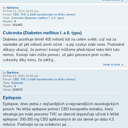
by
Správca
Fri Feb 12, 2021 10:52 am
Forum:
CBD, THC a další kanabinoidy na léčbu nemocí
Topic:
Cukrovka (Diabetes mellitus I. a II. typu)
Replies:
0
Views:
161482
Cukrovka (Diabetes mellitus I. a II. typu)
Diabetes postihuje téměř 400 milionů lidí na celém světě, což má za
následek až pět milionů úmrtí ročně – a její výskyt stále roste. Podstatné
důkazy ukazují, že pomocí konopí můžeme předcházet nebo léčit tuto
nemoc. Konopí nám může pomoci, už jako prevence proti vzniku
cukrovky díky tomu, že udržuj...
Jump to post
by
Správca
Fri Feb 12, 2021 10:52 am
Forum:
CBD, THC a další kanabinoidy na léčbu nemocí
Topic:
Epilepsie
Replies:
0
Views:
153970
Epilepsie
Epilepsie, dnes jedna z nejčastějších a nejznámějších neurologických
poruch. Na léčbu epilepsie pomocí CBD konopného extraktu, který
obsahuje jen malé procento THC se obecně doporučuje užívat k léčbě
epilepsie: 200-300 mg CBD aplikovaných do úst denně po dobu 4,5
měsíce. Podívejte se na svědectví pa...