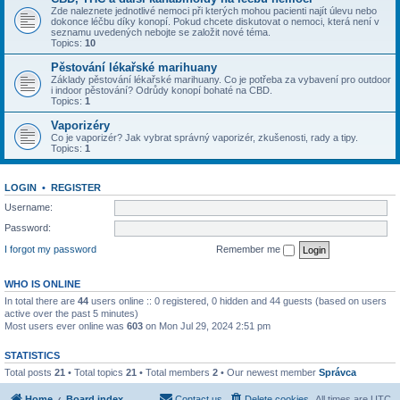
Zde naleznete jednotlivé nemoci při kterých mohou pacienti najít úlevu nebo
dokonce léčbu díky konopí. Pokud chcete diskutovat o nemoci, která není v
seznamu uvedených nebojte se založit nové téma.
Topics:
10
Pěstování lékařské marihuany
Základy pěstování lékařské marihuany. Co je potřeba za vybavení pro outdoor
i indoor pěstování? Odrůdy konopí bohaté na CBD.
Topics:
1
Vaporizéry
Co je vaporizér? Jak vybrat správný vaporizér, zkušenosti, rady a tipy.
Topics:
1
LOGIN
•
REGISTER
Username:
Password:
I forgot my password
Remember me
WHO IS ONLINE
In total there are
44
users online :: 0 registered, 0 hidden and 44 guests (based on users
active over the past 5 minutes)
Most users ever online was
603
on Mon Jul 29, 2024 2:51 pm
STATISTICS
Total posts
21
• Total topics
21
• Total members
2
• Our newest member
Správca
Home
Board index
Contact us
Delete cookies
All times are
UTC