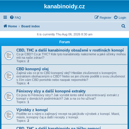
kanabinoidy.cz
FAQ
Register
Login
S
Home
Board index
e
It is currently Thu Aug 06, 2026 8:30 am
a
Forum
r
CBD, THC a další kanabinoidy obsažené v rostlinách konopí
c
Co je CBD? Co je THC? Kde tyto kanabinoidy nalezneme a jaké účinky mohou
mít na naše zdraví?
h
Topics:
2
CBD konopný olej
Zajímá vás co je to CBD konopný olej? Hledáte zkušenosti s konopným
extraktem obohaceným o CBD? Nebo se jen chcete podělit o svou zkušenost
s čím vám CBD pomohlo nebo naopak nepomohlo?
Topics:
4
Fénixovy slzy a další konopné extrakty
Co jsou to Fénixovy slzy? Jak vyrobit tento silně koncentrovaný extrakt z
konopí v domácích podmínkách? Jak a na co ho užívat?
Topics:
1
Výrobky z konopí
Podělte se s námi o zajímavý recept na jakýkoliv výrobek z konopí. Masti,
máslo, konopný čaj a další recepty z konopí.
Topics:
2
CBD, THC a další kanabinoidy na léčbu nemocí