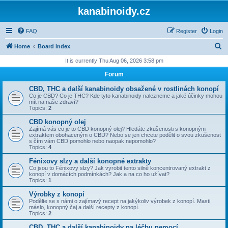
kanabinoidy.cz
FAQ
Register
Login
S
Home
Board index
e
It is currently Thu Aug 06, 2026 3:58 pm
a
Forum
r
CBD, THC a další kanabinoidy obsažené v rostlinách konopí
c
Co je CBD? Co je THC? Kde tyto kanabinoidy nalezneme a jaké účinky mohou
mít na naše zdraví?
h
Topics:
2
CBD konopný olej
Zajímá vás co je to CBD konopný olej? Hledáte zkušenosti s konopným
extraktem obohaceným o CBD? Nebo se jen chcete podělit o svou zkušenost
s čím vám CBD pomohlo nebo naopak nepomohlo?
Topics:
4
Fénixovy slzy a další konopné extrakty
Co jsou to Fénixovy slzy? Jak vyrobit tento silně koncentrovaný extrakt z
konopí v domácích podmínkách? Jak a na co ho užívat?
Topics:
1
Výrobky z konopí
Podělte se s námi o zajímavý recept na jakýkoliv výrobek z konopí. Masti,
máslo, konopný čaj a další recepty z konopí.
Topics:
2
CBD, THC a další kanabinoidy na léčbu nemocí