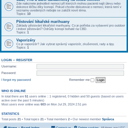
Zde naleznete jednotlivé nemoci při kterých mohou pacienti najít úlevu nebo
dokonce léčbu díky konopí. Pokud chcete diskutovat o nemoci, která není v
seznamu uvedených nebojte se založit nové téma.
Topics:
10
Pěstování lékařské marihuany
Základy pěstování lékařské marihuany. Co je potřeba za vybavení pro outdoor
i indoor pěstování? Odrůdy konopí bohaté na CBD.
Topics:
1
Vaporizéry
Co je vaporizér? Jak vybrat správný vaporizér, zkušenosti, rady a tipy.
Topics:
1
LOGIN
•
REGISTER
Username:
Password:
I forgot my password
Remember me
WHO IS ONLINE
In total there are
51
users online :: 1 registered, 0 hidden and 50 guests (based on users
active over the past 5 minutes)
Most users ever online was
603
on Mon Jul 29, 2024 2:51 pm
STATISTICS
Total posts
21
• Total topics
21
• Total members
2
• Our newest member
Správca
Home
Board index
Contact us
Delete cookies
All times are
UTC