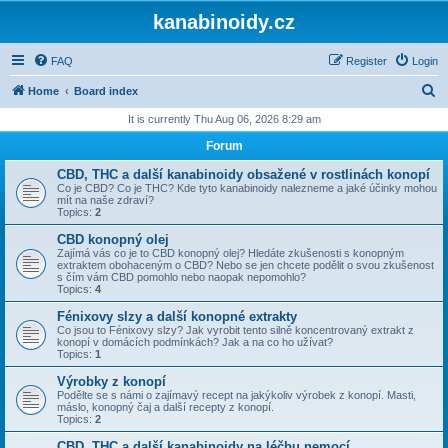
kanabinoidy.cz
FAQ
Register
Login
S
Home
Board index
e
It is currently Thu Aug 06, 2026 8:29 am
a
Forum
r
CBD, THC a další kanabinoidy obsažené v rostlinách konopí
c
Co je CBD? Co je THC? Kde tyto kanabinoidy nalezneme a jaké účinky mohou
mít na naše zdraví?
h
Topics:
2
CBD konopný olej
Zajímá vás co je to CBD konopný olej? Hledáte zkušenosti s konopným
extraktem obohaceným o CBD? Nebo se jen chcete podělit o svou zkušenost
s čím vám CBD pomohlo nebo naopak nepomohlo?
Topics:
4
Fénixovy slzy a další konopné extrakty
Co jsou to Fénixovy slzy? Jak vyrobit tento silně koncentrovaný extrakt z
konopí v domácích podmínkách? Jak a na co ho užívat?
Topics:
1
Výrobky z konopí
Podělte se s námi o zajímavý recept na jakýkoliv výrobek z konopí. Masti,
máslo, konopný čaj a další recepty z konopí.
Topics:
2
CBD, THC a další kanabinoidy na léčbu nemocí