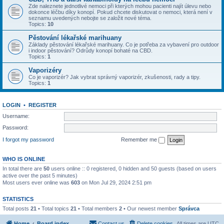
Zde naleznete jednotlivé nemoci při kterých mohou pacienti najít úlevu nebo
dokonce léčbu díky konopí. Pokud chcete diskutovat o nemoci, která není v
seznamu uvedených nebojte se založit nové téma.
Topics:
10
Pěstování lékařské marihuany
Základy pěstování lékařské marihuany. Co je potřeba za vybavení pro outdoor
i indoor pěstování? Odrůdy konopí bohaté na CBD.
Topics:
1
Vaporizéry
Co je vaporizér? Jak vybrat správný vaporizér, zkušenosti, rady a tipy.
Topics:
1
LOGIN
•
REGISTER
Username:
Password:
I forgot my password
Remember me
WHO IS ONLINE
In total there are
50
users online :: 0 registered, 0 hidden and 50 guests (based on users
active over the past 5 minutes)
Most users ever online was
603
on Mon Jul 29, 2024 2:51 pm
STATISTICS
Total posts
21
• Total topics
21
• Total members
2
• Our newest member
Správca
Home
Board index
Contact us
Delete cookies
All times are
UTC