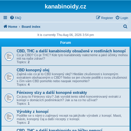
kanabinoidy.cz
FAQ
Register
Login
S
Home
Board index
e
It is currently Thu Aug 06, 2026 3:54 pm
a
Forum
r
CBD, THC a další kanabinoidy obsažené v rostlinách konopí
c
Co je CBD? Co je THC? Kde tyto kanabinoidy nalezneme a jaké účinky mohou
mít na naše zdraví?
h
Topics:
2
CBD konopný olej
Zajímá vás co je to CBD konopný olej? Hledáte zkušenosti s konopným
extraktem obohaceným o CBD? Nebo se jen chcete podělit o svou zkušenost
s čím vám CBD pomohlo nebo naopak nepomohlo?
Topics:
4
Fénixovy slzy a další konopné extrakty
Co jsou to Fénixovy slzy? Jak vyrobit tento silně koncentrovaný extrakt z
konopí v domácích podmínkách? Jak a na co ho užívat?
Topics:
1
Výrobky z konopí
Podělte se s námi o zajímavý recept na jakýkoliv výrobek z konopí. Masti,
máslo, konopný čaj a další recepty z konopí.
Topics:
2
CBD, THC a další kanabinoidy na léčbu nemocí