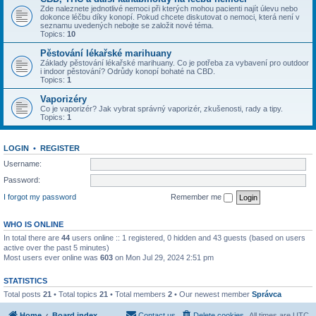
Zde naleznete jednotlivé nemoci při kterých mohou pacienti najít úlevu nebo
dokonce léčbu díky konopí. Pokud chcete diskutovat o nemoci, která není v
seznamu uvedených nebojte se založit nové téma.
Topics:
10
Pěstování lékařské marihuany
Základy pěstování lékařské marihuany. Co je potřeba za vybavení pro outdoor
i indoor pěstování? Odrůdy konopí bohaté na CBD.
Topics:
1
Vaporizéry
Co je vaporizér? Jak vybrat správný vaporizér, zkušenosti, rady a tipy.
Topics:
1
LOGIN
•
REGISTER
Username:
Password:
I forgot my password
Remember me
WHO IS ONLINE
In total there are
44
users online :: 1 registered, 0 hidden and 43 guests (based on users
active over the past 5 minutes)
Most users ever online was
603
on Mon Jul 29, 2024 2:51 pm
STATISTICS
Total posts
21
• Total topics
21
• Total members
2
• Our newest member
Správca
Home
Board index
Contact us
Delete cookies
All times are
UTC