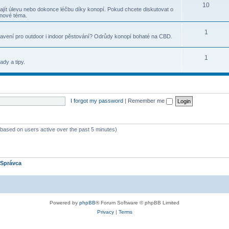
10
najít úlevu nebo dokonce léčbu díky konopí. Pokud chcete diskutovat o
 nové téma.
1
bavení pro outdoor i indoor pěstování? Odrůdy konopí bohaté na CBD.
1
ady a tipy.
I forgot my password
|
Remember me
 (based on users active over the past 5 minutes)
Správca
Powered by
phpBB
® Forum Software © phpBB Limited
Privacy
|
Terms