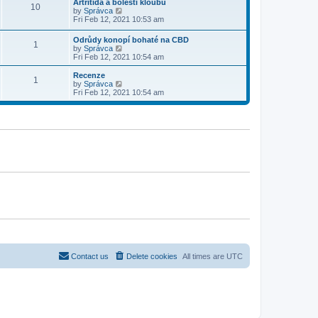
w
Artritida a bolesti kloubů
t
t
10
a
t
V
by
Správca
p
t
h
i
Fri Feb 12, 2021 10:53 am
o
e
e
e
s
s
l
w
t
Odrůdy konopí bohaté na CBD
t
a
1
t
V
by
Správca
p
t
h
i
Fri Feb 12, 2021 10:54 am
o
e
e
e
s
s
l
w
Recenze
t
t
a
1
t
V
by
Správca
p
t
h
i
Fri Feb 12, 2021 10:54 am
o
e
e
e
s
s
l
w
t
t
a
t
p
t
h
o
e
e
s
s
l
t
t
a
p
t
o
e
s
s
t
t
p
o
s
t
Contact us
Delete cookies
All times are
UTC