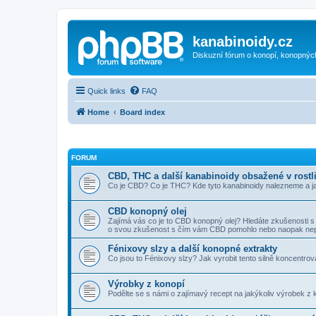
kanabinoidy.cz
Diskuzní fórum o konopí, konopnýc
Quick links
FAQ
Home
Board index
FORUM
CBD, THC a další kanabinoidy obsažené v rostl
Co je CBD? Co je THC? Kde tyto kanabinoidy nalezneme a j
CBD konopný olej
Zajímá vás co je to CBD konopný olej? Hledáte zkušenosti
o svou zkušenost s čím vám CBD pomohlo nebo naopak ne
Fénixovy slzy a další konopné extrakty
Co jsou to Fénixovy slzy? Jak vyrobit tento silně koncentr
Výrobky z konopí
Podělte se s námi o zajímavý recept na jakýkoliv výrobek z k