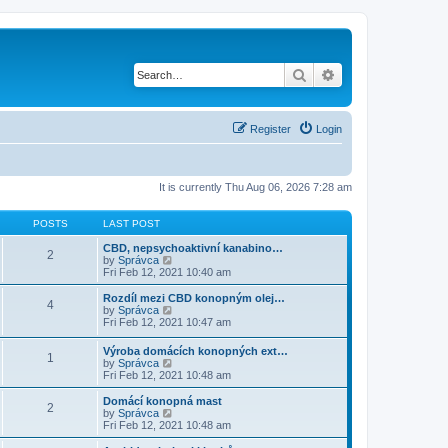
Search
Advanced search
Register
Login
It is currently Thu Aug 06, 2026 7:28 am
POSTS
LAST POST
CBD, nepsychoaktivní kanabino…
2
V
by
Správca
i
Fri Feb 12, 2021 10:40 am
e
w
Rozdíl mezi CBD konopným olej…
4
t
V
by
Správca
h
i
Fri Feb 12, 2021 10:47 am
e
e
l
w
Výroba domácích konopných ext…
a
1
t
V
by
Správca
t
h
i
Fri Feb 12, 2021 10:48 am
e
e
e
s
l
w
Domácí konopná mast
t
a
2
t
V
by
Správca
p
t
h
i
Fri Feb 12, 2021 10:48 am
o
e
e
e
s
s
l