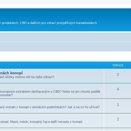
h produktech, CBD a dalších pro zdraví prospěšných kanabinoidech
TOPICS
inách konopí
2
aké účinky mohou mít na naše zdraví?
4
 s konopným extraktem obohaceným o CBD? Nebo se jen chcete podělit
pomohlo?
1
ovaný extrakt z konopí v domácích podmínkách? Jak a na co ho užívat?
2
onopí. Masti, máslo, konopný čaj a další recepty z konopí.