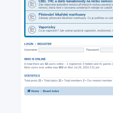
CBD, THC a další kanabinoidy na léčbu nemocí
Zde naleznete jednotlivé nemoci při kterých mohou pacienti 
nemoci, která není v seznamu uvedených nebojte se založit
Pěstování lékařské marihuany
Základy pěstování lékařské marihuany. Co je potřeba za vy
Vaporizéry
Co je vaporizér? Jak vybrat správný vaporizér, zkušenosti, r
LOGIN
•
REGISTER
Username:
Password:
WHO IS ONLINE
In total there are
42
users online :: 1 registered, 0 hidden and 41 guests
Most users ever online was
603
on Mon Jul 29, 2024 2:51 pm
STATISTICS
Total posts
21
• Total topics
21
• Total members
2
• Our newest member
Home
Board index