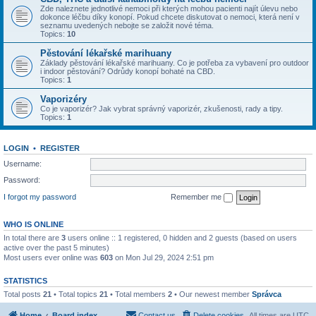
Zde naleznete jednotlivé nemoci při kterých mohou pacienti najít úlevu nebo
dokonce léčbu díky konopí. Pokud chcete diskutovat o nemoci, která není v
seznamu uvedených nebojte se založit nové téma.
Topics:
10
Pěstování lékařské marihuany
Základy pěstování lékařské marihuany. Co je potřeba za vybavení pro outdoor
i indoor pěstování? Odrůdy konopí bohaté na CBD.
Topics:
1
Vaporizéry
Co je vaporizér? Jak vybrat správný vaporizér, zkušenosti, rady a tipy.
Topics:
1
LOGIN
•
REGISTER
Username:
Password:
I forgot my password
Remember me
WHO IS ONLINE
In total there are
3
users online :: 1 registered, 0 hidden and 2 guests (based on users
active over the past 5 minutes)
Most users ever online was
603
on Mon Jul 29, 2024 2:51 pm
STATISTICS
Total posts
21
• Total topics
21
• Total members
2
• Our newest member
Správca
Home
Board index
Contact us
Delete cookies
All times are
UTC