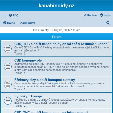
kanabinoidy.cz
FAQ
Register
Login
S
Home
Board index
e
It is currently Fri Aug 07, 2026 7:41 am
a
Forum
r
CBD, THC a další kanabinoidy obsažené v rostlinách konopí
c
Co je CBD? Co je THC? Kde tyto kanabinoidy nalezneme a jaké účinky mohou
mít na naše zdraví?
h
Topics:
2
CBD konopný olej
Zajímá vás co je to CBD konopný olej? Hledáte zkušenosti s konopným
extraktem obohaceným o CBD? Nebo se jen chcete podělit o svou zkušenost
s čím vám CBD pomohlo nebo naopak nepomohlo?
Topics:
4
Fénixovy slzy a další konopné extrakty
Co jsou to Fénixovy slzy? Jak vyrobit tento silně koncentrovaný extrakt z
konopí v domácích podmínkách? Jak a na co ho užívat?
Topics:
1
Výrobky z konopí
Podělte se s námi o zajímavý recept na jakýkoliv výrobek z konopí. Masti,
máslo, konopný čaj a další recepty z konopí.
Topics:
2
CBD, THC a další kanabinoidy na léčbu nemocí