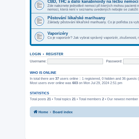
CBD, THC a další kanabinoidy na léčbu nemocí
Zde naleznete jednotlivé nemoci při kterých mohou pacienti 
nemoci, která není v seznamu uvedených nebojte se založit
Pěstování lékařské marihuany
Základy pěstování lékařské marihuany. Co je potřeba za vy
Vaporizéry
Co je vaporizér? Jak vybrat správný vaporizér, zkušenosti, r
LOGIN
•
REGISTER
Username:
Password:
WHO IS ONLINE
In total there are
37
users online :: 1 registered, 0 hidden and 36 guests
Most users ever online was
603
on Mon Jul 29, 2024 2:51 pm
STATISTICS
Total posts
21
• Total topics
21
• Total members
2
• Our newest member
Home
Board index