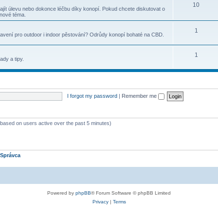
10
najít úlevu nebo dokonce léčbu díky konopí. Pokud chcete diskutovat o
 nové téma.
1
bavení pro outdoor i indoor pěstování? Odrůdy konopí bohaté na CBD.
1
ady a tipy.
I forgot my password
|
Remember me
 (based on users active over the past 5 minutes)
Správca
Powered by
phpBB
® Forum Software © phpBB Limited
Privacy
|
Terms