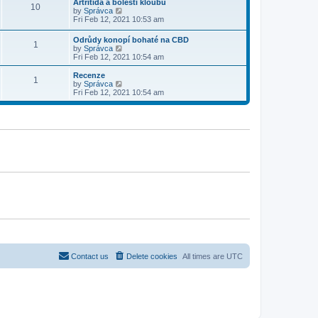
w
Artritida a bolesti kloubů
t
t
10
a
t
V
by
Správca
p
t
h
i
Fri Feb 12, 2021 10:53 am
o
e
e
e
s
s
l
w
t
Odrůdy konopí bohaté na CBD
t
a
1
t
V
by
Správca
p
t
h
i
Fri Feb 12, 2021 10:54 am
o
e
e
e
s
s
l
w
Recenze
t
t
a
1
t
V
by
Správca
p
t
h
i
Fri Feb 12, 2021 10:54 am
o
e
e
e
s
s
l
w
t
t
a
t
p
t
h
o
e
e
s
s
l
t
t
a
p
t
o
e
s
s
t
t
p
o
s
t
Contact us
Delete cookies
All times are
UTC