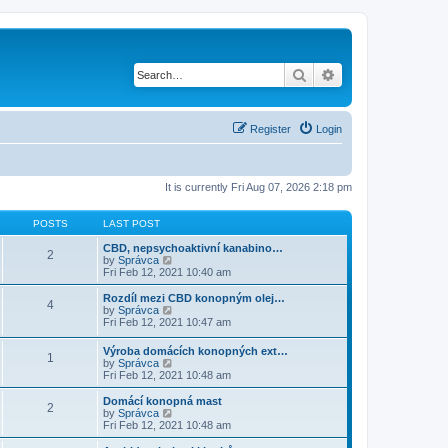
Search
Advanced search
Register
Login
It is currently Fri Aug 07, 2026 2:18 pm
POSTS
LAST POST
CBD, nepsychoaktivní kanabino…
2
V
by
Správca
i
Fri Feb 12, 2021 10:40 am
e
w
Rozdíl mezi CBD konopným olej…
4
t
V
by
Správca
h
i
Fri Feb 12, 2021 10:47 am
e
e
l
w
Výroba domácích konopných ext…
a
1
t
V
by
Správca
t
h
i
Fri Feb 12, 2021 10:48 am
e
e
e
s
l
w
Domácí konopná mast
t
a
2
t
V
by
Správca
p
t
h
i
Fri Feb 12, 2021 10:48 am
o
e
e
e
s
s
l