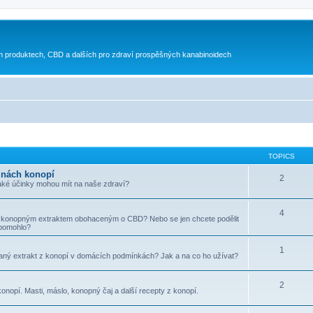
h produktech, CBD a dalších pro zdraví prospěšných kanabinoidech
TOPICS
inách konopí
2
aké účinky mohou mít na naše zdraví?
4
 s konopným extraktem obohaceným o CBD? Nebo se jen chcete podělit
pomohlo?
1
ovaný extrakt z konopí v domácích podmínkách? Jak a na co ho užívat?
2
onopí. Masti, máslo, konopný čaj a další recepty z konopí.