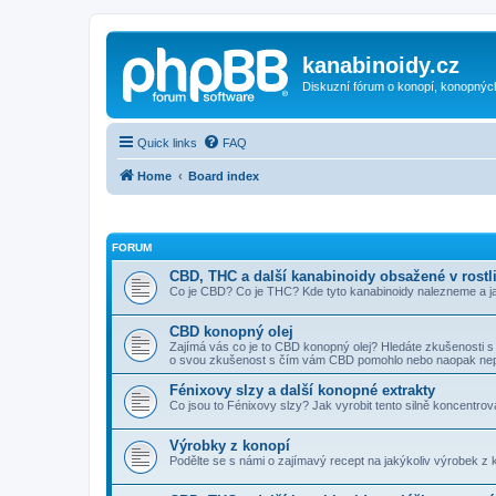
kanabinoidy.cz
Diskuzní fórum o konopí, konopnýc
Quick links
FAQ
Home
Board index
FORUM
CBD, THC a další kanabinoidy obsažené v rostl
Co je CBD? Co je THC? Kde tyto kanabinoidy nalezneme a j
CBD konopný olej
Zajímá vás co je to CBD konopný olej? Hledáte zkušenosti
o svou zkušenost s čím vám CBD pomohlo nebo naopak ne
Fénixovy slzy a další konopné extrakty
Co jsou to Fénixovy slzy? Jak vyrobit tento silně koncentr
Výrobky z konopí
Podělte se s námi o zajímavý recept na jakýkoliv výrobek z k