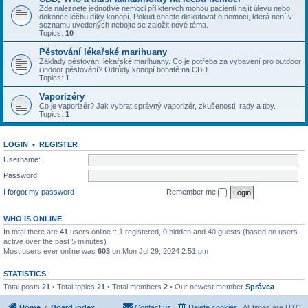
Zde naleznete jednotlivé nemoci při kterých mohou pacienti najít úlevu nebo
dokonce léčbu díky konopí. Pokud chcete diskutovat o nemoci, která není v
seznamu uvedených nebojte se založit nové téma.
Topics:
10
Pěstování lékařské marihuany
Základy pěstování lékařské marihuany. Co je potřeba za vybavení pro outdoor
i indoor pěstování? Odrůdy konopí bohaté na CBD.
Topics:
1
Vaporizéry
Co je vaporizér? Jak vybrat správný vaporizér, zkušenosti, rady a tipy.
Topics:
1
LOGIN
•
REGISTER
Username:
Password:
I forgot my password
Remember me
WHO IS ONLINE
In total there are
41
users online :: 1 registered, 0 hidden and 40 guests (based on users
active over the past 5 minutes)
Most users ever online was
603
on Mon Jul 29, 2024 2:51 pm
STATISTICS
Total posts
21
• Total topics
21
• Total members
2
• Our newest member
Správca
Home
Board index
Contact us
Delete cookies
All times are
UTC