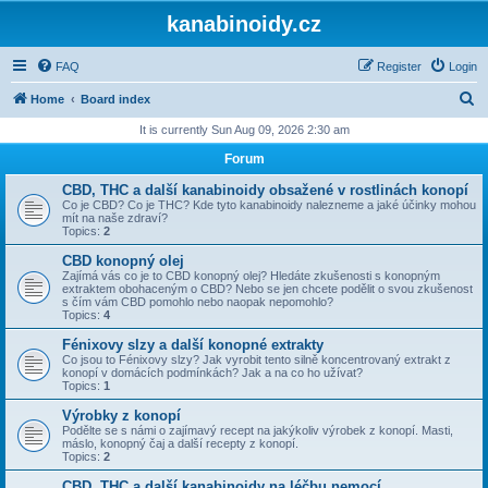
kanabinoidy.cz
FAQ
Register
Login
S
Home
Board index
e
It is currently Sun Aug 09, 2026 2:30 am
a
Forum
r
CBD, THC a další kanabinoidy obsažené v rostlinách konopí
c
Co je CBD? Co je THC? Kde tyto kanabinoidy nalezneme a jaké účinky mohou
mít na naše zdraví?
h
Topics:
2
CBD konopný olej
Zajímá vás co je to CBD konopný olej? Hledáte zkušenosti s konopným
extraktem obohaceným o CBD? Nebo se jen chcete podělit o svou zkušenost
s čím vám CBD pomohlo nebo naopak nepomohlo?
Topics:
4
Fénixovy slzy a další konopné extrakty
Co jsou to Fénixovy slzy? Jak vyrobit tento silně koncentrovaný extrakt z
konopí v domácích podmínkách? Jak a na co ho užívat?
Topics:
1
Výrobky z konopí
Podělte se s námi o zajímavý recept na jakýkoliv výrobek z konopí. Masti,
máslo, konopný čaj a další recepty z konopí.
Topics:
2
CBD, THC a další kanabinoidy na léčbu nemocí