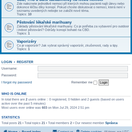
Zde naleznete jednotlivé nemoci při kterých mohou pacienti najít úlevu nebo
dokonce léčbu díky konopí. Pokud chcete diskutovat o nemoci, která není v
seznamu uvedených nebojte se založit nové téma.
Topics:
10
Pěstování lékařské marihuany
Základy pěstování lékařské marihuany. Co je potřeba za vybavení pro outdoor
i indoor pěstování? Odrůdy konopí bohaté na CBD.
Topics:
1
Vaporizéry
Co je vaporizér? Jak vybrat správný vaporizér, zkušenosti, rady a tipy.
Topics:
1
LOGIN
•
REGISTER
Username:
Password:
I forgot my password
Remember me
WHO IS ONLINE
In total there are
2
users online :: 0 registered, 0 hidden and 2 guests (based on users
active over the past 5 minutes)
Most users ever online was
603
on Mon Jul 29, 2024 2:51 pm
STATISTICS
Total posts
21
• Total topics
21
• Total members
2
• Our newest member
Správca
Home
Board index
Contact us
Delete cookies
All times are
UTC