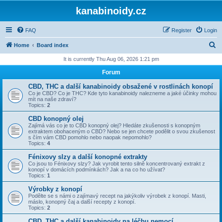
kanabinoidy.cz
FAQ
Register
Login
S
Home
Board index
e
It is currently Thu Aug 06, 2026 1:21 pm
a
Forum
r
CBD, THC a další kanabinoidy obsažené v rostlinách konopí
c
Co je CBD? Co je THC? Kde tyto kanabinoidy nalezneme a jaké účinky mohou
mít na naše zdraví?
h
Topics:
2
CBD konopný olej
Zajímá vás co je to CBD konopný olej? Hledáte zkušenosti s konopným
extraktem obohaceným o CBD? Nebo se jen chcete podělit o svou zkušenost
s čím vám CBD pomohlo nebo naopak nepomohlo?
Topics:
4
Fénixovy slzy a další konopné extrakty
Co jsou to Fénixovy slzy? Jak vyrobit tento silně koncentrovaný extrakt z
konopí v domácích podmínkách? Jak a na co ho užívat?
Topics:
1
Výrobky z konopí
Podělte se s námi o zajímavý recept na jakýkoliv výrobek z konopí. Masti,
máslo, konopný čaj a další recepty z konopí.
Topics:
2
CBD, THC a další kanabinoidy na léčbu nemocí