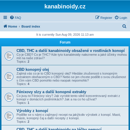
kanabinoidy.cz
FAQ
Register
Login
S
Home
Board index
e
It is currently Sun Aug 09, 2026 11:13 am
a
Forum
r
CBD, THC a další kanabinoidy obsažené v rostlinách konopí
c
Co je CBD? Co je THC? Kde tyto kanabinoidy nalezneme a jaké účinky mohou
mít na naše zdraví?
h
Topics:
2
CBD konopný olej
Zajímá vás co je to CBD konopný olej? Hledáte zkušenosti s konopným
extraktem obohaceným o CBD? Nebo se jen chcete podělit o svou zkušenost
s čím vám CBD pomohlo nebo naopak nepomohlo?
Topics:
4
Fénixovy slzy a další konopné extrakty
Co jsou to Fénixovy slzy? Jak vyrobit tento silně koncentrovaný extrakt z
konopí v domácích podmínkách? Jak a na co ho užívat?
Topics:
1
Výrobky z konopí
Podělte se s námi o zajímavý recept na jakýkoliv výrobek z konopí. Masti,
máslo, konopný čaj a další recepty z konopí.
Topics:
2
CBD, THC a další kanabinoidy na léčbu nemocí