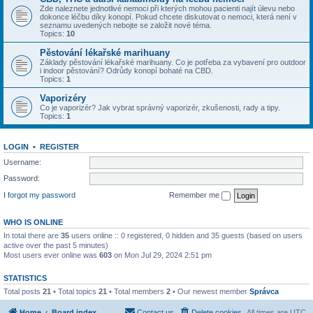
Zde naleznete jednotlivé nemoci při kterých mohou pacienti najít úlevu nebo
dokonce léčbu díky konopí. Pokud chcete diskutovat o nemoci, která není v
seznamu uvedených nebojte se založit nové téma.
Topics:
10
Pěstování lékařské marihuany
Základy pěstování lékařské marihuany. Co je potřeba za vybavení pro outdoor
i indoor pěstování? Odrůdy konopí bohaté na CBD.
Topics:
1
Vaporizéry
Co je vaporizér? Jak vybrat správný vaporizér, zkušenosti, rady a tipy.
Topics:
1
LOGIN
•
REGISTER
Username:
Password:
I forgot my password
Remember me
WHO IS ONLINE
In total there are
35
users online :: 0 registered, 0 hidden and 35 guests (based on users
active over the past 5 minutes)
Most users ever online was
603
on Mon Jul 29, 2024 2:51 pm
STATISTICS
Total posts
21
• Total topics
21
• Total members
2
• Our newest member
Správca
Home
Board index
Contact us
Delete cookies
All times are
UTC