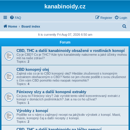
kanabinoidy.cz
FAQ
Register
Login
S
Home
Board index
e
It is currently Fri Aug 07, 2026 6:50 am
a
Forum
r
CBD, THC a další kanabinoidy obsažené v rostlinách konopí
c
Co je CBD? Co je THC? Kde tyto kanabinoidy nalezneme a jaké účinky mohou
mít na naše zdraví?
h
Topics:
2
CBD konopný olej
Zajímá vás co je to CBD konopný olej? Hledáte zkušenosti s konopným
extraktem obohaceným o CBD? Nebo se jen chcete podělit o svou zkušenost
s čím vám CBD pomohlo nebo naopak nepomohlo?
Topics:
4
Fénixovy slzy a další konopné extrakty
Co jsou to Fénixovy slzy? Jak vyrobit tento silně koncentrovaný extrakt z
konopí v domácích podmínkách? Jak a na co ho užívat?
Topics:
1
Výrobky z konopí
Podělte se s námi o zajímavý recept na jakýkoliv výrobek z konopí. Masti,
máslo, konopný čaj a další recepty z konopí.
Topics:
2
CBD, THC a další kanabinoidy na léčbu nemocí