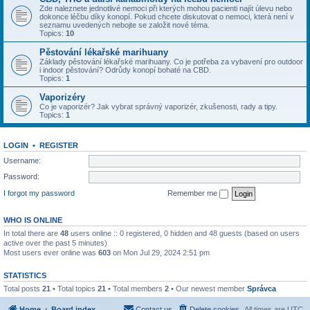
Zde naleznete jednotlivé nemoci při kterých mohou pacienti najít úlevu nebo
dokonce léčbu díky konopí. Pokud chcete diskutovat o nemoci, která není v
seznamu uvedených nebojte se založit nové téma.
Topics:
10
Pěstování lékařské marihuany
Základy pěstování lékařské marihuany. Co je potřeba za vybavení pro outdoor
i indoor pěstování? Odrůdy konopí bohaté na CBD.
Topics:
1
Vaporizéry
Co je vaporizér? Jak vybrat správný vaporizér, zkušenosti, rady a tipy.
Topics:
1
LOGIN
•
REGISTER
Username:
Password:
I forgot my password
Remember me
WHO IS ONLINE
In total there are
48
users online :: 0 registered, 0 hidden and 48 guests (based on users
active over the past 5 minutes)
Most users ever online was
603
on Mon Jul 29, 2024 2:51 pm
STATISTICS
Total posts
21
• Total topics
21
• Total members
2
• Our newest member
Správca
Home
Board index
Contact us
Delete cookies
All times are
UTC