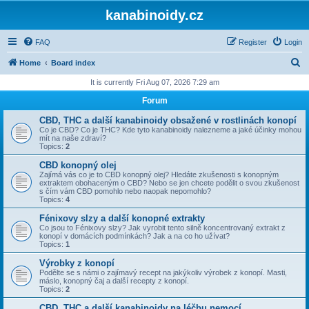
kanabinoidy.cz
FAQ
Register
Login
S
Home
Board index
e
It is currently Fri Aug 07, 2026 7:29 am
a
Forum
r
CBD, THC a další kanabinoidy obsažené v rostlinách konopí
c
Co je CBD? Co je THC? Kde tyto kanabinoidy nalezneme a jaké účinky mohou
mít na naše zdraví?
h
Topics:
2
CBD konopný olej
Zajímá vás co je to CBD konopný olej? Hledáte zkušenosti s konopným
extraktem obohaceným o CBD? Nebo se jen chcete podělit o svou zkušenost
s čím vám CBD pomohlo nebo naopak nepomohlo?
Topics:
4
Fénixovy slzy a další konopné extrakty
Co jsou to Fénixovy slzy? Jak vyrobit tento silně koncentrovaný extrakt z
konopí v domácích podmínkách? Jak a na co ho užívat?
Topics:
1
Výrobky z konopí
Podělte se s námi o zajímavý recept na jakýkoliv výrobek z konopí. Masti,
máslo, konopný čaj a další recepty z konopí.
Topics:
2
CBD, THC a další kanabinoidy na léčbu nemocí