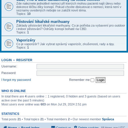
Zde naleznete jednotlivé nemoci při kterých mohou pacienti najít úlevu nebo
dokonce léčbu díky konopí. Pokud chcete diskutovat o nemoci, která není v
seznamu uvedených nebojte se založit nové téma.
Topics:
10
Pěstování lékařské marihuany
Základy pěstování lékařské marihuany. Co je potřeba za vybavení pro outdoor
i indoor pěstování? Odrůdy konopí bohaté na CBD.
Topics:
1
Vaporizéry
Co je vaporizér? Jak vybrat správný vaporizér, zkušenosti, rady a tipy.
Topics:
1
LOGIN
•
REGISTER
Username:
Password:
I forgot my password
Remember me
WHO IS ONLINE
In total there are
4
users online :: 1 registered, 0 hidden and 3 guests (based on users
active over the past 5 minutes)
Most users ever online was
603
on Mon Jul 29, 2024 2:51 pm
STATISTICS
Total posts
21
• Total topics
21
• Total members
2
• Our newest member
Správca
Home
Board index
Contact us
Delete cookies
All times are
UTC